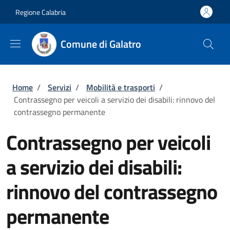
Salta al contenuto principale
Skip to footer content
Regione Calabria
Comune di Galatro
Briciole di pane
Home
/
Servizi
/
Mobilità e trasporti
/
Contrassegno per veicoli a servizio dei disabili: rinnovo del
contrassegno permanente
Contrassegno per veicoli
a servizio dei disabili:
rinnovo del contrassegno
permanente