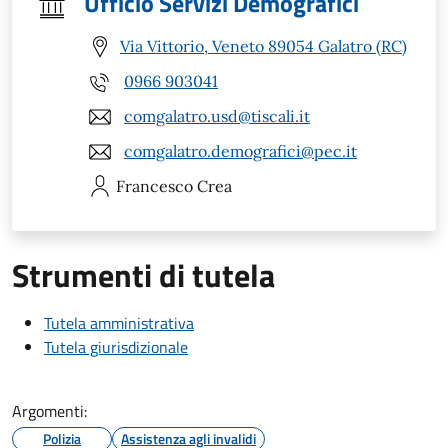
Ufficio Servizi Demografici
Via Vittorio, Veneto 89054 Galatro (RC)
0966 903041
comgalatro.usd@tiscali.it
comgalatro.demografici@pec.it
Francesco
Crea
Strumenti di tutela
Tutela amministrativa
Tutela giurisdizionale
Argomenti:
Polizia
Assistenza agli invalidi