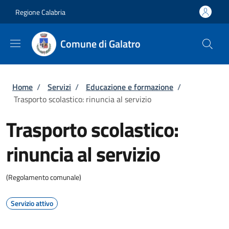
Salta al contenuto principale
Skip to footer content
Regione Calabria
Comune di Galatro
Briciole di pane
Home
/
Servizi
/
Educazione e formazione
/
Trasporto scolastico: rinuncia al servizio
Trasporto scolastico:
rinuncia al servizio
(Regolamento comunale)
Servizio attivo