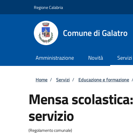
Salta al contenuto principale
Skip to footer content
Regione Calabria
Comune di Galatro
Amministrazione
Novità
Servizi
Briciole di pane
Home
/
Servizi
/
Educazione e formazione
Mensa scolastica:
servizio
(Regolamento comunale)