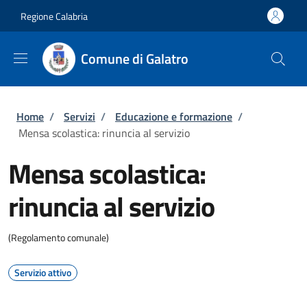
Salta al contenuto principale
Skip to footer content
Regione Calabria
Comune di Galatro
Briciole di pane
Home
/
Servizi
/
Educazione e formazione
/
Mensa scolastica: rinuncia al servizio
Mensa scolastica:
rinuncia al servizio
(Regolamento comunale)
Servizio attivo