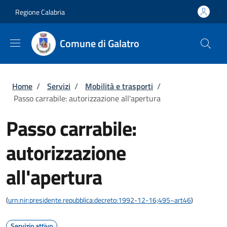
Salta al contenuto principale
Skip to footer content
Regione Calabria
Comune di Galatro
Briciole di pane
Home
/
Servizi
/
Mobilità e trasporti
/
Passo carrabile: autorizzazione all'apertura
Passo carrabile:
autorizzazione
all'apertura
(
urn:nir:presidente.repubblica:decreto:1992-12-16;495~art46
)
Servizio attivo