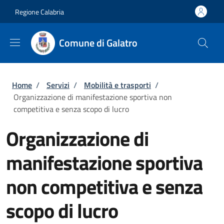
Salta al contenuto principale
Skip to footer content
Regione Calabria
Comune di Galatro
Briciole di pane
Home
/
Servizi
/
Mobilità e trasporti
/
Organizzazione di manifestazione sportiva non
competitiva e senza scopo di lucro
Organizzazione di
manifestazione sportiva
non competitiva e senza
scopo di lucro