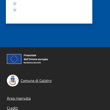
Valuta 2 stelle su 5
Valuta 1 stelle su 5
Comune di Galatro
Footer menu
Area riservata
Crediti