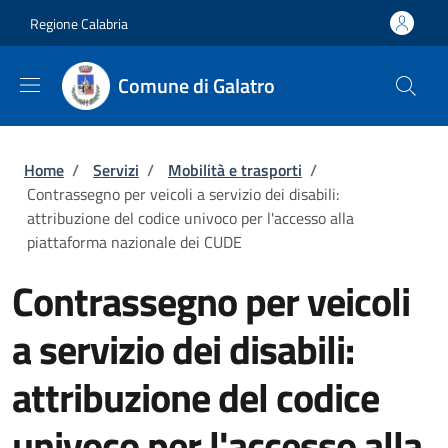
Salta al contenuto principale
Skip to footer content
Regione Calabria
Comune di Galatro
Briciole di pane
Home
/
Servizi
/
Mobilità e trasporti
/
Contrassegno per veicoli a servizio dei disabili:
attribuzione del codice univoco per l'accesso alla
piattaforma nazionale dei CUDE
Contrassegno per veicoli
a servizio dei disabili:
attribuzione del codice
univoco per l'accesso alla