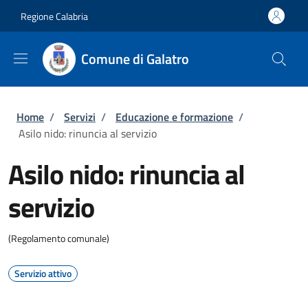
Salta al contenuto principale
Skip to footer content
Regione Calabria
Comune di Galatro
Briciole di pane
Home
/
Servizi
/
Educazione e formazione
/
Asilo nido: rinuncia al servizio
Asilo nido: rinuncia al
servizio
(Regolamento comunale)
Servizio attivo