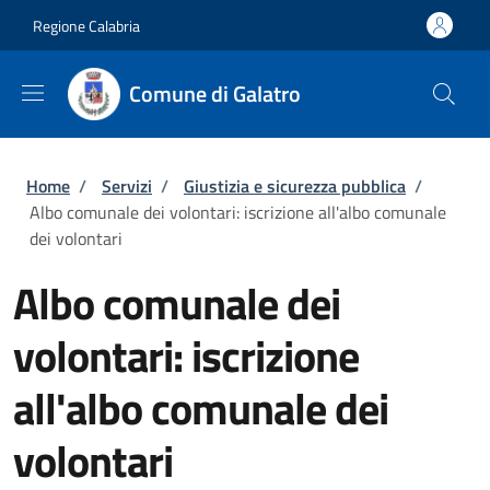
Salta al contenuto principale
Skip to footer content
Regione Calabria
Comune di Galatro
Briciole di pane
Home
/
Servizi
/
Giustizia e sicurezza pubblica
/
Albo comunale dei volontari: iscrizione all'albo comunale
dei volontari
Albo comunale dei
volontari: iscrizione
all'albo comunale dei
volontari