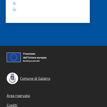
Valuta 2 stelle su 5
Valuta 1 stelle su 5
Comune di Galatro
Footer menu
Area riservata
Crediti