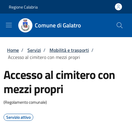
Salta al contenuto principale
Skip to footer content
Regione Calabria
Comune di Galatro
Briciole di pane
Home
/
Servizi
/
Mobilità e trasporti
/
Accesso al cimitero con mezzi propri
Accesso al cimitero con
mezzi propri
(Regolamento comunale)
Servizio attivo