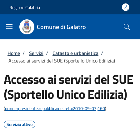
Salta al contenuto principale
Skip to footer content
Regione Calabria
Comune di Galatro
Briciole di pane
Home
/
Servizi
/
Catasto e urbanistica
/
Accesso ai servizi del SUE (Sportello Unico Edilizia)
Accesso ai servizi del SUE
(Sportello Unico Edilizia)
(
urn:nir:presidente.repubblica:decreto:2010-09-07;160
)
Servizio attivo