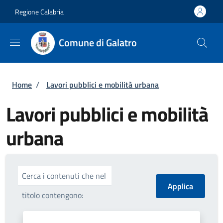
Salta al contenuto principale
Skip to footer content
Regione Calabria
Comune di Galatro
Briciole di pane
Home
/
Lavori pubblici e mobilità urbana
Lavori pubblici e mobilità
urbana
Cerca i contenuti che nel
titolo contengono: